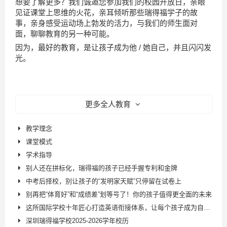
想要了解更多？我们诚邀您参加我们的校园开放日，亲眼
见证课堂上思维的火花，亲耳倾听那些瑞得福学子的故
事，亲身感受运动场上勃发的活力，与我们的师生面对
面，聊聊教育的另一种可能。
因为，最好的教育，是让孩子成为他 / 她自己，并且闪闪发
光。
更多全人教育
教学理念
课堂模式
学术指导
别人还在拼标化，瑞得福的孩子已经手握专利和金牌
中考后择校，别让孩子的“发明家天赋”只停留在试卷上
别再把“体育好”和“成绩差”划等号了！你的孩子值得更全面的未来
这所国际学校十年匠心打造英语衔接体系，让每个孩子成为自信的沟通者
深圳瑞得福学校2025-2026学年校历