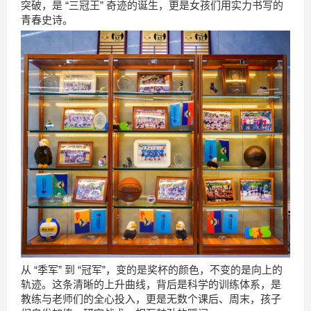
突破，是 “三冠王” 奇迹的诞生，更是女孩们用实力书写的
青春史诗。
从 “季军” 到 “冠军”，变的是奖杯的颜色，不变的是向上的
轨迹。这条清晰的上升曲线，背后是科学的训练体系，是
教练与老师们的全心投入，更是无数个课后、周末，孩子