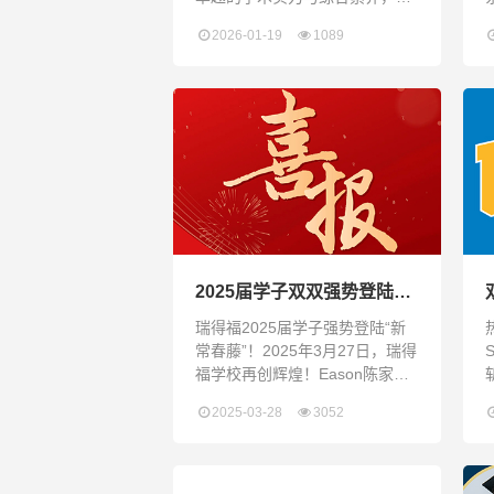
功斩获两所美国顶尖院校的硕士
2026-01-19
1089
录取！打出了瑞得福学校新学年
录取季的开门红！两所美国顶尖
院校硕士录取芝加哥大学
（University of Chicago）-
-2026美国大学综合排名第6 南
加州大学（University of
Southern California）--2026年
美国
2025届学子双双强势登陆
“新常春藤”TOP 27 南加大
瑞得福2025届学子强势登陆“新
USC，再添2枚闪光offer!
常春藤”！2025年3月27日，瑞得
福学校再创辉煌！Eason陈家
佑、Ann安祉萱成功斩获“南加州
2025-03-28
3052
大学（USC）”本科录取！
USC：全球学术与创新的代名词
【南加州大学】（USC）作为美
国西海岸最古老的私立名校，以