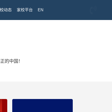
校动态
家校平台
EN
真正的中国！