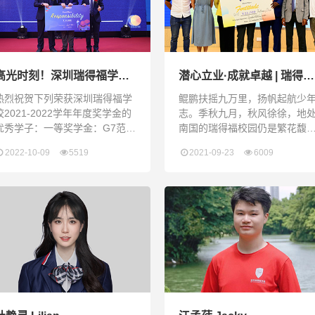
高光时刻！深圳瑞得福学校
潜心立业·成就卓越 | 瑞得福
2021-2022年度奖学金颁奖
2020-2021年度奖学金颁奖
热烈祝贺下列荣获深圳瑞得福学
鲲鹏扶摇九万里，扬帆起航少
典礼
典礼
校2021-2022学年年度奖学金的
志。季秋九月，秋风徐徐，地
优秀学子：一等奖学金：G7范誉
南国的瑞得福校园仍是繁花馥
 Amanda FanG8刘润实 Will
郁，绿意满园。2021年9月15
2022-10-09
5519
2021-09-23
6009
LiuG8文济 Webster WenG8杨
晚，瑞得福2021年度奖学金颁
千鹤 Emily YangG8丁芷涵
典礼隆重举行，RDF师生齐聚
ellen DingG9陈家佑 Eason
堂，共同见证RDF优秀学子的
henG9邓堡之 Justin DengG9
煌时刻。校长Nicola女士出席典
辜鹏瑞 Snoopy GuG9冯凯熙
礼，并担任颁奖嘉宾。在本年
aysen FengG10李至柔 Litchi
奖学金评选中，共有19位同学
颖而出，以优异的成绩和出色
表现夺得丰厚的奖学金，成为
RDF耀眼的新星。Nicola校长向
获奖的同学