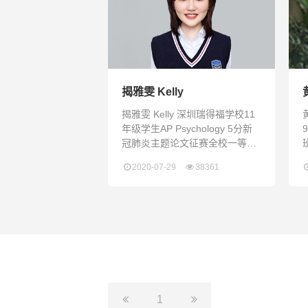
摄影2020无涯国际贵州支教义工
活动第五小组组长即将参与学生
会宣传片拍摄We Define
Ourselv
揭雅雯 Kelly
揭雅雯 Kelly 深圳瑞得福学校11
年级学生AP Psychology 5分新
冠肺炎主题论文征赛全校一等奖
原创文章多次成功投稿《深圳日
2020-07-29
38361
报》2020-2021学年学生政府副
主席深圳瑞得福学校心理学社创
社社长
1