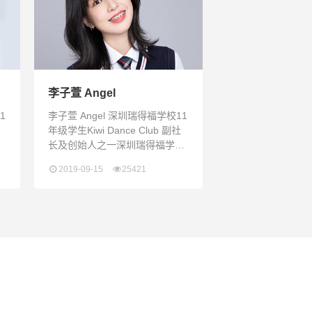
家继续写作业。现在想起来，那
的
时候的我真是浑浑噩噩到了极
丽
点。我一直都想改变这种现状，
生
尝试一些不同的体验。带着这样
的期望，我踩着及格的分数线考
进了深圳瑞
李子萱 Angel
1
李子萱 Angel 深圳瑞得福学校11
年级学生Kiwi Dance Club 副社
长及创始人之一深圳瑞得福学校
年
Mock Trial模拟法庭现任成员多
2019-09-15
25421
心
次担任开放日及学校大型活动的
d
主持人及校长翻译2018世界学者
杯WSC深圳赛区一金一银 全球
赛区两银2018滑铁卢数学比赛9
信
年级最高荣誉奖获得2018-2019
校
学年Honor Roll