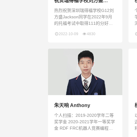
祝贺瑞得福学校刘方盛
Jackson同学获托福111分
热烈祝贺深圳瑞得福学校G12刘
高分
方盛Jackson同学在2022年9月
学
的托福考试中取得111的分好成
绩！“一分耕耘、一分收获”，刘
2022-10-09
4830
方盛同学的坚持和拼搏收获了汗
水浇灌的硕果！再次祝贺刘方盛
同学，同时希望瑞得福学子多多
向刘方盛同学学习、请益，见贤
思齐，成就自身。
朱天响 Anthony
个人扫描：2019-2020学年二等
奖学金 2020-2021学年一等奖学
金 RDF FRC机器人竞赛编程部
主力 2021滑铁卢数学竞赛殿军