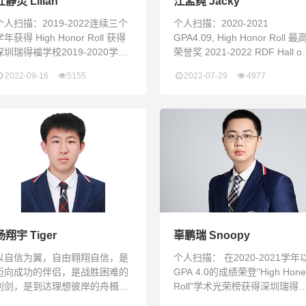
杜静灵 Lilian
江孟莼 Jacky
个人扫描：2019-2022连续三个
个人扫描：2020-2021
年获得 High Honor Roll 获得
GPA4.09, High Honor Roll 最
深圳瑞得福学校2019-2020学年
荣誉奖 2021-2022 RDF Hall of
一等奖学金 获得NEC全美经济学
Fame RDF体育名人堂 2020-
2022-09-16
5155
2022-07-29
4977
挑战赛全球Top5%，全国团队总
2021 瑞得福无人机竞速社社
分金奖，全国经济学测评个人总
长，创始人 2021-2022 学生会
分铜奖等八个奖项 获得国际青少
宣传部负责人 参加2022 康奈尔
年模拟联合国大会荣誉提名奖 在
大学认知科学夏令营 参加2022
万豪集团市场销售部开展为期一
普林斯顿大学机械工程冬令营
个月的实习并获得优秀实习生证
2021帝国理工学院全球太空设
书 参与远程英语支教25小时 参
挑战·人工
与非常学堂志愿者活动 瑞得福
杨翔宇 Tiger
辜鹏瑞 Snoopy
以自信为翼，自由翱翔自信，是
个人扫描： 在2020-2021学年
迈向成功的伴侣，是战胜困难的
GPA 4.0的成绩荣登"High Hone
利剑，是到达理想彼岸的舟楫。
Roll"学术光荣榜获得深圳瑞得
人有了自信，就迈出了成功的第
学校2020-2021学年一等奖学