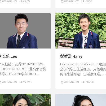
2022-07-13
4965
2022-04-02
5660
一步，就奠定了追求梦想的基
多次在《Shenzhen Daily》上
石。如果有人问我在瑞得福三年
表英文原创文章与同学组队参
最大的收获是什么，我会告诉
NEC全美经济学挑战赛成功晋
他：是自信。 回想起初次踏入校
全国赛深圳瑞得福学校Model
园，当听到外教老师们问候时，
United Nation模拟联合国社的
我紧张到说不出话，只能尴尬的
任成员，并曾在全国比赛中获
回应一句：Hello. 好在有学长的
过"Honorable Ment
带领，我领略了校园的全貌：温
馨的宿舍，整洁的教学楼，还有
宽敞的足球场……让我不禁开始
期
李长乐 Leo
彭哲浩 Harry
个人扫描：获得2018-2019学年
Life is hard, but it's worth it回
HIGH HONOR ROLL最高荣誉奖
之前的学生生活经历，用很电
获得2019-2020学年HIGH
的话来讲即是：生活很艰难，
HONOR ROLL最高荣誉奖获得
是一切值得！没有人知道自己
2020-09-30
29223
2020-09-20
26756
2019-2020学年二等奖学金获得
来是怎么样的，但是只要你现
2019-2020上半学年MODOL
所走的每一步都是对的，那么
STUDENT获得全校新冠肺炎主
果肯定是对的，就像解一道数
题论文大赛HONORABEL
题，只要你的每一步过程是对
MENTION担任校经济社教研部
的，结果自然也是对的。两年