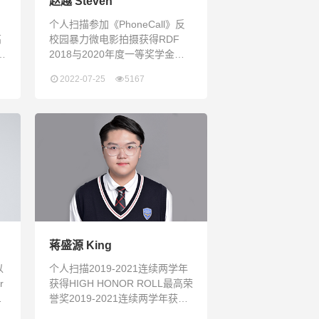
赵越 Steven
个人扫描参加《PhoneCall》反
高
校园暴力微电影拍摄获得RDF
2018与2020年度一等奖学金进
入计算机工程行业实习，负责编
2022-07-25
5167
写机器程序2020-2022连续三年
保持所有科目全A的成绩，进入
“High Honor Roll”学术光荣榜获
得2019年AMC美国数学竞赛三
等奖参加2022年美国大学生数学
计
建模竞赛，在团队中负责编写程
序通往终点的路不止一条 “通往
终点的路不止一条”，这是父亲在
我失意的
蒋盛源 King
以
个人扫描2019-2021连续两学年
r
获得HIGH HONOR ROLL最高荣
福
誉奖2019-2021连续两学年获得
金
MODEL STUDENT2020-2021