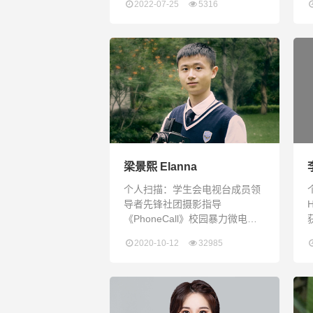
2022-07-25
5316
长期保持High Honor Roll最高荣
誉奖 英文原创文章数次成功发表
于Shenzhen Daily“Growth is
painful. Change is painful. But,
nothing is as painful as s
梁景熙 Elanna
个人扫描：学生会电视台成员领
导者先锋社团摄影指导
《PhoneCall》校园暴力微电影
导演&摄影参与AHS GlobalNews
2020-10-12
32985
Broadcast制作（这是一个为期2
个多月的视频项目，旨在介绍疫
情下各地青年学生生活现状，从
青年人的角度看疫情的影响）
RDF深圳清洁小分队活动成员&