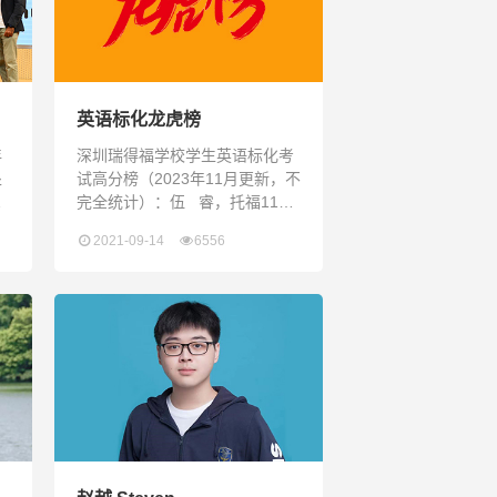
英语标化龙虎榜
年
深圳瑞得福学校学生英语标化考
处
试高分榜（2023年11月更新，不
完全统计）：伍 睿，托福116
日
分许睿珊，托福114分洪多乐，
2021-09-14
6556
奖
托福113分江孟莼，托福112分胡
礼
储良，托福112分董婉儿，托福
辉
112分吴卓怡，托福111分刘方
盛，托福111分辜鹏瑞，托福111
度
分关昕泽，托福111分柯杰中，
脱
托福111分丁贝儿，托福111分李
的
至柔，托福110分张晁鸣，托福
110分赵 &nb