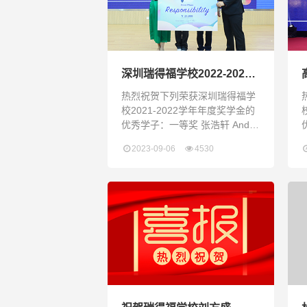
深圳瑞得福学校2022-2023
学年年度奖学金颁奖典礼
热烈祝贺下列荣获深圳瑞得福学
校2021-2022学年年度奖学金的
优秀学子：一等奖 张浩轩 Andy
Zhang一等奖 范誉蓝 Amanda
蓝
2023-09-06
4530
Fan一等奖 张译文 Joe Zhang一
等奖 吴卓怡 Zoe Wu一等奖 伊乐
桐 Hedy Yi 二等奖 叶俊旭 Eric
H
Ye 二等奖 王贺翔 Jeffe
C
K