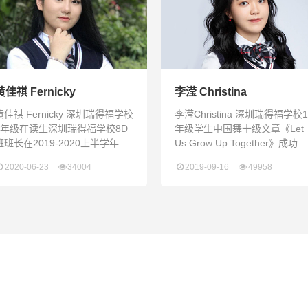
部长担任七号校车副车长在深圳
前，第一次踏进深圳瑞得福学
瑞得福学校的收获刚刚来到深圳
校，我面对的是新的同学，新
瑞得福学校的时候，我还是一个
生活，和未知的未来。一朵绚
六
多彩的花朵，除了自身努力的
长，
黄佳祺 Fernicky
李滢 Christina
黄佳祺 Fernicky 深圳瑞得福学校
李滢Christina 深圳瑞得福学校1
9年级在读生深圳瑞得福学校8D
年级学生中国舞十级文章《Let
班班长在2019-2020上半学年荣
Us Grow Up Together》成功发
获了“Model student”的称号在
表在《Shenzhen Daily》2019
2020-06-23
34004
2019-09-16
49958
2019-2020下半学年以全A，
暑假参加常青藤暑期科研项目-
GPA3.9的成绩荣获了“High
理学科研活动，论文《Why Ba
Honor Roll”的称号担任了2020-
Memory Sticks Better Than
2021深圳瑞得福学校开学典礼的
Good》入选结业典礼的演讲，
主持人多次担任深圳瑞得福学校
并拿到了耶鲁大学教授的推荐
开放日主持人、优秀学生分享
2018-2019学年深圳瑞得福学
舞蹈冠军2018-20