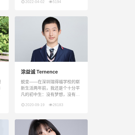
2022-04-02
5194
发
年被授予“国际教育展”志愿者证
与
书2020-2021学年获得全学科
级
OUTSTANDING STUDENT“校
园食堂提升社”社长2020年11月
现
参加TCL潼湖智慧园区职业体验
得
活动，顺利完成各项职业体验，
表现突出获得2019年滑铁卢数学
竞赛季军满天星
涂益诚 Ternence
顾
蜕变——在深圳瑞得福学校的崭
影
新生活两年前，我还是个十分平
但
凡的初中生：没有梦想，没有要
未
好的朋友，成绩在班上只排到中
2020-09-19
26183
在
等的水平，没什么特长，整天只
结
是像很多同学一样埋头苦学成绩
学
却丝毫未见起色，上课从来不发
言也时常完不成作业，每天踩着
点出门，晚上一脸不开心地回到