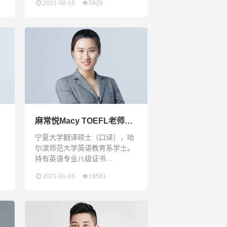
2021-08-16
5929
，
Toronto）的数学电脑科学专业学
生
习。在大学就读期间，一直潜心
优
探究世界宏微观经济学，擅长用
经济分析法去辨析与解决实际问
题。业余时间，通过工作，体验
了西人公司与华人公司的差异，
深入了解加拿大以及北美的文化
与生活。
麻常悦Macy TOEFL老师兼
班主任
宁夏大学翻译硕士（口译），哈
。
尔滨师范大学英语教育系学士。
持有英语专业八级证书
S
（TEM8）、CATTI 二级口译证
2021-01-05
19561
格
书。曾担任多场国际会议同声传
译译员，大型会议翻译工作，国
际教育机构升学指导顾问老师、
业
托福教师。持有高等教育教师资
格证。致力于托福阅读深入研