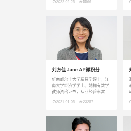
2022-02-25
5566
作已将近10余年，近期刚从祖国
的心脏首都北京，来到了咱们这
个温暖的鹏城深圳。 德国哲学家
雅思贝尔斯曾说说过：教育就是
一颗树摇动另一棵树，一朵云推
动另一朵云，一个灵魂唤醒另一
个灵魂。 同时真正的教育更应该
的是一种精神的传递，对孩子进
行托举，让他掌握让自己幸福的
本领，在将来可以更成功的寻
刘方佳 Jane AP微积分
BC、代数2及几何老师
新南威尔士大学精算学硕士，江
南大学经济学学士。她拥有数学
教师资格证书，从业经验丰富，
所教学生在AP微积分/PBC/AP统
2021-01-05
23257
计学/SAT数学/ACT数学等方面成
绩优异。她曾多次参与志愿服
务，非常有耐心，也有优秀的交
流沟通能力和自律力。She is
the Master of Actuarial Science