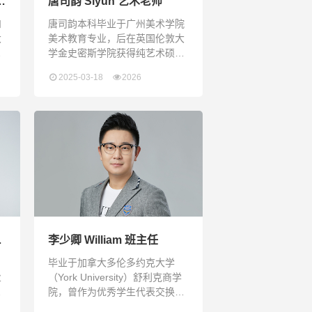
班
唐司韵 Siyun 艺术老师
和
唐司韵本科毕业于广州美术学院
大
美术教育专业，后在英国伦敦大
业
学金史密斯学院获得纯艺术硕士
曾
学位，专注于当代艺术策展研
2025-03-18
2026
处
究。她在艺术活动的组织、策划
及研究方面具有丰富经验，并积
愿
累了深厚的设计与管理能力，关
者
注艺术的跨学科拓展及其社会语
境。她曾在博物馆担任策展人，
会
也曾在增强现实科技公司担任艺
术总监，并在威斯敏斯特大学与
中央美术学院策划并主持主题工
作坊。Siyun Tang holds a
Bachelor’s
师
李少卿 William 班主任
，
毕业于加拿大多伦多约克大学
业
（York University）舒利克商学
院，曾作为优秀学生代表交换到
。
多伦多大学（University of