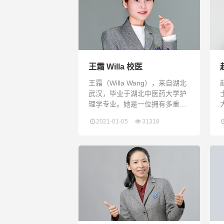
from University of New South
Wales, Bachelor o
王霜 Willa 校医
王霜（Willa Wang），来自湖北
武汉，毕业于湖北中医药大学护
理学专业。她是一位拥有多重国
家级专业资质的复合型医疗人
2021-01-05
31318
才，持有全国执业药剂师、护师
及营养师资格证书。目前，她担
任我校校医一职。Willa深耕医疗
健康领域多年，职业足迹遍布学
校、医院及知名医药企业。这种
跨界的复合背景，使她不仅具备
扎实的临床护理与药学专业知
识，更积累了宝贵的校园卫生管
理一线实操经验。工作中，她以
严谨细致著称，