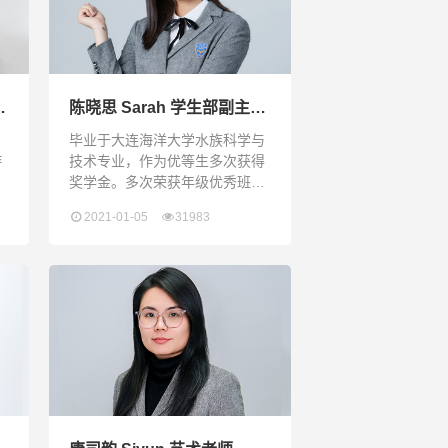
主
陈晓思 Sarah 学生部副主
任、学术协调员兼班主任
毕业于大连海洋大学水族科学与
游
技术专业，作为优等生多次获得
二
奖学金。多次荣获年级优秀班主
格
任称号。有很好的执行力和组织
2021-01-05
31983
能力，擅长于学生相处、带领学
曾
生组织活动。
5
个
较
作