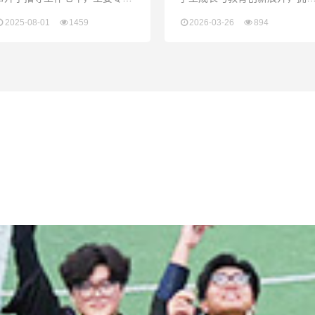
于国际高中升学规划与海外本科
10年左右从基层到管理岗位的
2025-08-01
1459
2026-03-26
894
申请。迄今为止她已帮助学生成
践积累。从求学到立业的过程
功进入多所顶尖院校，包括康奈
中，获得了省优秀毕业生、优
尔大学、加州大学伯克利分校、
毕业论文、优秀班级等荣誉，
帝国理工学院、伦敦政治经济学
有幸参与教育部人文社科重点
院、新加坡国立大学、南洋理工
究基地重大项目，同时也考取
大学、麦吉尔大学、香港大学、
高级教师资格证、TEM4、
墨尔本大学等。她是一个有耐心
TEM8、普通话一乙、家庭教育
和创新精神的人，并有较强的沟
心理顾问等资格证书。热爱教
通能力和组织能力。工作之余，
事业，希望能够不断精进自己
她热爱徒步和阅读。Darcy com
为学生工作尽职尽责、尽心尽
力、尽善尽