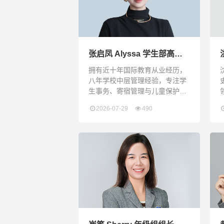
张启凤 Alyssa 学生部高级
主任
拥有近十年国际教育从业经历，
八年学校中层管理经验，专注学
生事务、寄宿管理与儿童保护。
曾带领七十人学生管理团队，服
2026-07-29
490
务八百余名寄宿与走读学生。过
往完成过新校区德育、寄宿体系
从 0 到 1 搭建，落地数字化无纸
化学生管理体系，熟悉学生安全
管控、家校运营与团队统筹全流
程。擅长以系统化思维搭建制
度、流程与数字化平台，并以可
量化的成果推动校园规范化运
转。英语专业八级，持高级英语
教师资格证及美国盖洛普Clift