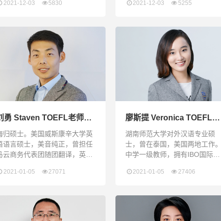
2021-12-03
5830
2021-12-03
5255
颁奖晚会、春城春歌献给党跨年
热爱教育，对待学生耐心负责
演唱会等大型晚会；获评2012云
关注学生的成长，注重培养学
南省救助贫困儿童公益大使；在
全面发展的能力。曾多次获得“
深工作期间带领学校合唱团多次
秀教师”称号。
参与市级区级比赛，均获得良好
成绩；2019-2020学年被评为年
度优秀教师；获得2020肖邦国际
青少年钢琴公开赛深圳赛区优秀
指导教师；多年一线教学及学校
德育管理经验。
刘勇 Staven TOEFL老师兼
廖斯提 Veronica TOEFL老
班主任
师兼班主任
海归硕士。美国威斯康辛大学英
湖南师范大学对外汉语专业硕
语语言硕士，美音纯正，曾担任
士，曾在泰国，美国两地工作
马云商务代表团随团翻译，英语
中学一级教师，拥有IBO国际文
考试教学从业经验丰富，培养多
凭组织授权的教师合格证和ET
2021-01-05
27071
2021-01-05
27406
名托福110+，雅思7.5+学生。主
美国教育考试服务中心培训合
讲课程：托福全科强化段课程，
证，托福107分。回国后，曾在
雅思全科冲刺段课程，SAT语
深圳两所国际学校并担任
法、词汇、写作，SSAT全科冲
Coordinator。英语考试教学从
刺段课程授课风格：以兴趣为导
经验丰富。