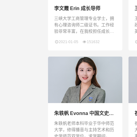
李文霞 Erin 成长导师
三峡大学工商管理专业学士，拥
有心理咨询师二级证书。工作经
验非常丰富，在我校担任成长导
师期间，有针对性地辅导了很多
2021-01-05
151632
学生，非常出色地指导了学生在
成长道路上的发展。同时，李老
师针对学生的成长现状和需求，
开展了很多有针对性的指导活动
和讲座，有效地引导了学生的身
心健康发展。
朱轶帆 Evonna 中国文史老
师兼班主任
朱轶帆老师本科毕业于华中师范
大学，修得播音与主持艺术和历
史学师范双学位。求学期间，一