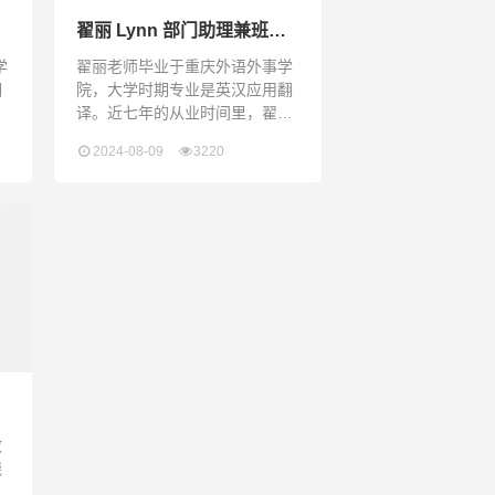
是一名
翟丽 Lynn 部门助理兼班主
任
学
翟丽老师毕业于重庆外语外事学
拥
院，大学时期专业是英汉应用翻
后
译。近七年的从业时间里，翟丽
任
老师学习了STEM、戏剧、艺术
2024-08-09
3220
施
等课程教学经验。她曾在深圳不
同国际学校任职近7年，是一个
乐观积极有教育热忧的人，对跨
文化交流保有高度兴趣。尊重是
她非常看重的品质，这也是她对
待学生的前提——理解学生的差
异性，每个学生都是独立的区别
的个体。在鼓励学生保持自我个
性、善良快乐的同时她会不断激
发他们的学习热情。翟丽老师曾
获得“
教
绕
有