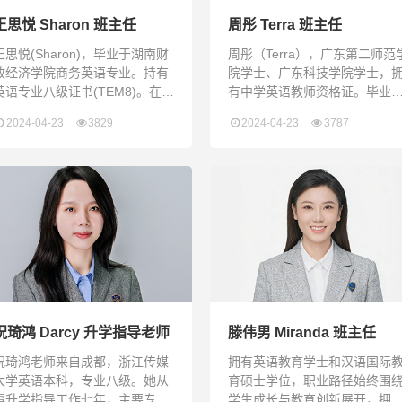
王思悦 Sharon 班主任
周彤 Terra 班主任
王思悦(Sharon)，毕业于湖南财
周彤（Terra），广东第二师范
政经济学院商务英语专业。持有
院学士、广东科技学院学士，
英语专业八级证书(TEM8)。在校
有中学英语教师资格证。毕业
期间努力学习专业知识，苦练专
一直从事小初英语教学及班主
2024-04-23
3829
2024-04-23
3787
业技能，积极参加各项活动，并
工作，热爱教育，秉承着“因材
多次获得学院一等奖学金，英语
教，关爱每一位学生”的教育理
口语竞赛奖。工作中她将用她学
念。曾被评为“优秀班主任”。
到的知识经验和实践中掌握的技
Zhou Tong (Terra) holds a
能去帮助和影响我的每一位学
Bachelor's degree from
生，使他们学有所成学有所长。
Guangdong University of
生活中，她是一个性格外向的
Education and Guangdong U
人，对人对事真诚且炽热。喜欢
和人沟通交流，同时也善于去倾
听别人的想法。她始终相信“
祝琦鸿 Darcy 升学指导老师
滕伟男 Miranda 班主任
祝琦鸿老师来自成都，浙江传媒
拥有英语教育学士和汉语国际
大学英语本科，专业八级。她从
育硕士学位，职业路径始终围
事升学指导工作七年，主要专注
学生成长与教育创新展开，拥