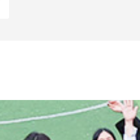
实
秀
也
研
了
育
，