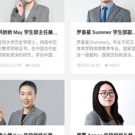
洪娇娇 May 学生部主任兼班
罗泰星 Summer 学生部副
主任
任兼班主任
沈阳大学历史学硕士，持高中历
罗泰星(Summer)。毕业于武汉
史教师资格证书。在中国古代史
体育学院体育教育专业，国家
领域有很深的研究，并对中国地
泳一级裁判，国家田径和游泳
理有深入了解。曾在沈阳北华科
级运动员，持国家高中教师资
2021-01-05
31822
2021-01-05
44583
技学校任高中历史及地理老师，
证，国家中级游泳社会指导员
教学经历和班主任工作经验丰
证，国家中级救生员证。之前
富。多次荣获优秀班主任荣誉。
工作于湖北省省重点学校，201
–2016年获得武汉市汉阳区优秀
青年教师，优秀教练等称号，
人性格开朗、自信、自律、有
强的组织能力、良好的团队合
精神。Mr. Summer earned his
Bachelor’s Degr