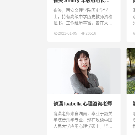
崔笑 Sherry 年级组组长、
中国文史老师兼班主任
崔笑，西安文理学院历史学学
士，持有高级中学历史教师资格
证书。工作经历丰富，曾在大专
院校担任过辅导员，了解学生心
2021-01-05
26516
理，具有丰富的教学与学生管理
经验，注重学生心理素质和感恩
教育的培养。Sherry Cui holds a
Bachelor’s Degree in History
Education, and a senior
secondary school history
teacher qualif
饶潇 Isabella 心理咨询老师
饶潇老师来自湖南，毕业于韶关
学院音乐学专业，现在攻读中国
人民大学应用心理学硕士。毕业
至今从事一线教学和家庭教育工