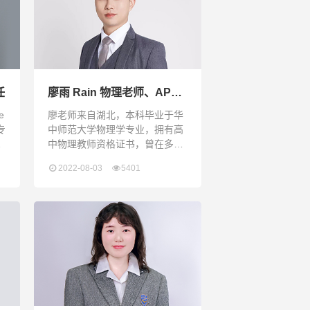
究，善于分析各个学生的特点并
为其选择最恰当的学习方法，帮
助学生快速掌握结构化阅读技
巧，提升学生答题效率，课堂信
息量大，亲和幽默。
任
廖雨 Rain 物理老师、AP物
理老师
e
廖老师来自湖北，本科毕业于华
专
中师范大学物理学专业，拥有高
格
中物理教师资格证书，曾在多个
出
省市重点高中及国际学校教学，
2022-08-03
5401
帮
有10年左右的物理教学经验。廖
试
老师积极参与学校的教学教研活
次
动，以提升教学水平。在学生教
生
育方面，他一方面注重培养学生
立
良好的学习习惯，进行学习方法
球
的指导，另一方面也积极培养学
生的学习兴趣，因为他认为学习
兴趣是最好的老师，学习兴趣的
是他们学习的动力的源泉。他还
喜欢踢足球、骑行、唱歌，并且