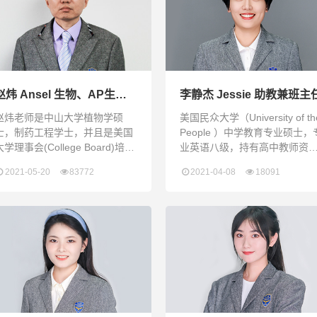
向，让学生在快乐氛围中掌握所
学知识；将美式教育引入到课
堂，让学生在获得知识的同时接
受美式文化的熏陶取得证书：托
福111分，雅思8分，专业英
赵炜 Ansel 生物、AP生物
李静杰 Jessie 助教兼班主
老师
赵炜老师是中山大学植物学硕
美国民众大学（University of th
士，制药工程学士，并且是美国
People ）中学教育专业硕士，
大学理事会(College Board)培训
业英语八级，持有高中教师资
认证的AP生物培训师。他有10年
证，担任英语教师多年，并有
2021-05-20
83772
2021-04-08
18091
以上教学经验，曾在大学任教5
国留学语言培训从业经验，曾
年。在A-level、AP、IB生物以及
助中国石油大学博士班雅思考
英语听说读写课程方面经验丰
全部通过。担任班主任期间多
富。他不仅帮助高中生考上海外
被评选为优秀班主任，对待学
理想学校，还曾经协助大学生通
耐心、热情，善于引导学生独
过GRE、GMAT考试进入理想的
思考和发散思维，培养具备全
研究院校。 AP生物教学成果：
公民素养的学生。
2022年 所教班级AP生物平均分
4.29（高于中国和全