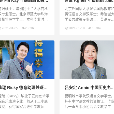
黄小倩 Kay 年级组组长兼任
曾蕾 Agnes 年级组组长兼
班主任
主任老师
海归硕士，澳洲昆士兰大学商科
北京外国语大学汉语国际教育
双专业硕士，北京师范大学珠海
英语语言文学双学士；乔治城
分校管理学学士。本科毕业时，
学公共政策专业硕士。英语专
曾获优秀毕业生称号。具有良好
八级，具有优秀的沟通能力，
2021-01-05
23636
2021-05-19
18704
的双语沟通能力及细致的观察
经在北京外国语大学国际交流
力。热爱教育事业，对工作认
担任助理，负责国际事务的接
真、负责、有高度的责任心。
待、翻译等工作。热心参加志
活动，如尼泊尔NVC国际志愿
项目、中国教育年会论坛志愿
者、SlushChina芬兰科技创投
志愿者等。
隆瑞 Ricky 德育助理兼班主
吕安定 Annie 中国历史老
任
兼班主任
隆瑞（Ricky）毕业于云南艺术学
昆明城市学院汉语言文学学士
院音乐表演专业，师从于王小康
拥有中学语文教师资格证。毕
教授，获得国家高级中学教师资
后一直从事小初高语文教学工
格证。在校期间多次参演金钟奖
作，并曾担任语文教研组组长