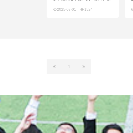
举斩获国家初级茶艺师证书、健
2025-08-01
1524
康管理师三级证书以及普通话一
乙资质，于文化、健康及语言表
达领域展现多元素养。后于英国
利兹大学深造文化创意产业硕士
学位，开拓国际视野。回国后曾
在国内公立高中有过历史教学实
践经验，成果斐然。凭借其独特
的教学理念，摒弃死记硬背，拒
绝书本知识死板化，主张将书本
1
知识与现实生活深度融合，充分
调动学生