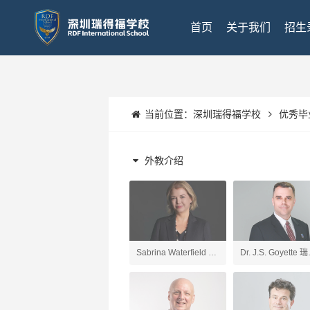
首页
关于我们
招生
当前位置：
深圳瑞得福学校
优秀毕
外教介绍
Sabrina Waterfield 深
Dr. J.S. Goyette 
圳瑞得福学校 校长
福UK项目校长