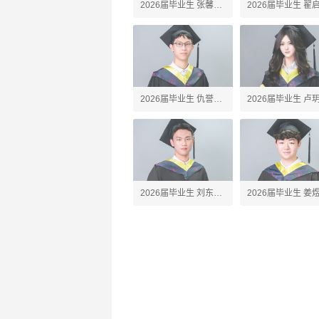
2026届毕业生 张馨予
2026届毕业生 翟
Amber
Alex
2026届毕业生 仇誉竣
2026届毕业生 卢
Anson
Silvia
2026届毕业生 刘东珩
2026届毕业生 姜
James
Jared