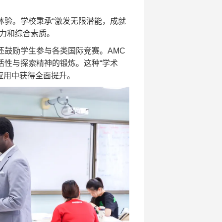
体验。学校秉承“激发无限潜能，成就
能力和综合素质。
还鼓励学生参与各类国际竞赛。AMC
活性与探索精神的锻炼。这种“学术
应用中获得全面提升。