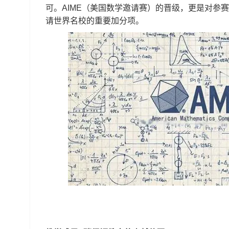
可。AIME（美国数学邀请赛）的晋级，更是对参
请世界名校的重要加分项。