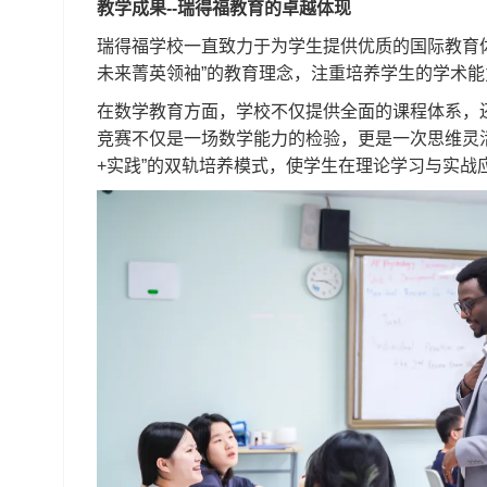
教学成果--瑞得福教育的卓越体现
瑞得福学校一直致力于为学生提供优质的国际教育
未来菁英领袖”的教育理念，注重培养学生的学术
在数学教育方面，学校不仅提供全面的课程体系，
竞赛不仅是一场数学能力的检验，更是一次思维灵
+实践”的双轨培养模式，使学生在理论学习与实战