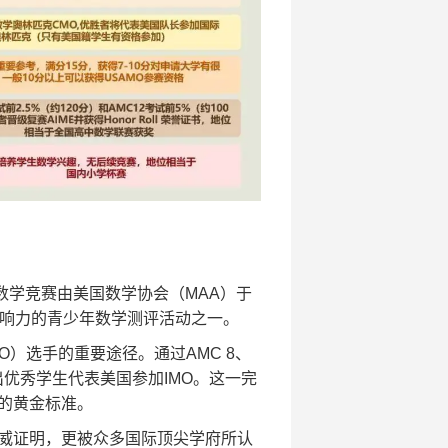
tion）美国数学竞赛由美国数学协会（MAA）于
影响力的青少年数学测评活动之一。
O）选手的重要途径。通过AMC 8、
筛选出优秀学生代表美国参加IMO。这一完
的黄金标准。
权威证明，更被众多国际顶尖学府所认