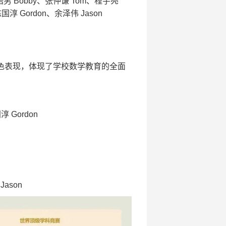
卢浩男 Bobby、张仲谦 Tom、程宇亮
陈国淳 Gordon、余泽伟 Jason
色表现，体现了学校数学教育的全面
淳 Gordon
ason