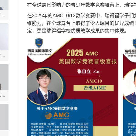
在全球最具影响力的青少年数学竞赛舞台上，瑞得
士 美
在2025年的AMC10/12数学竞赛中，瑞得福学
维能力，在全球舞台上取得了令人瞩目的优异成绩
言
定，更是瑞得福学校优质教学成果的集中体现。
士 社
ia
戏
学
体育