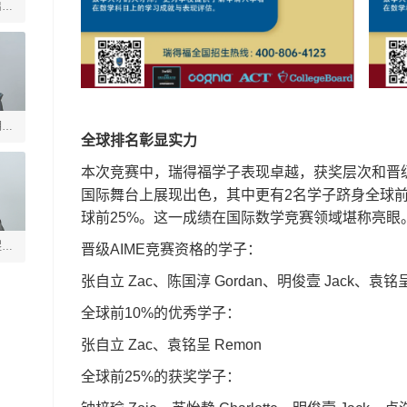
启善
玥
全球排名彰显实力
本次竞赛中，瑞得福学子表现卓越，获奖层次和晋
国际舞台上展现出色，其中更有2名学子跻身全球前1
球前25%。这一成绩在国际数学竞赛领域堪称亮眼
煜垒
晋级AIME竞赛资格的学子：
张自立 Zac、陈国淳 Gordan、明俊壹 Jack、袁铭呈
全球前10%的优秀学子：
张自立 Zac、袁铭呈 Remon
全球前25%的获奖学子：